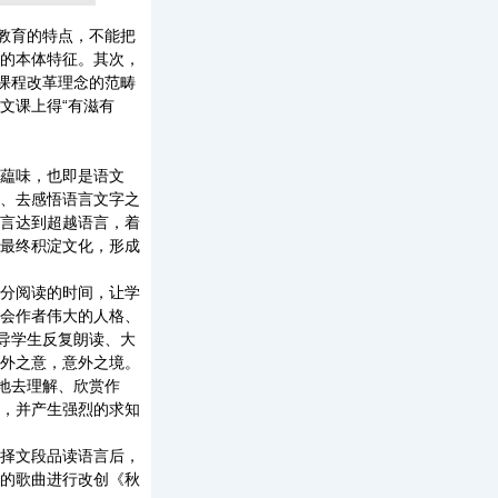
教育的特点，不能把
的本体特征。其次，
课程改革理念的范畴
文课上得“有滋有
藴味，也即是语文
、去感悟语言文字之
言达到超越语言，着
最终积淀文化，形成
分阅读的时间，让学
会作者伟大的人格、
导学生反复朗读、大
外之意，意外之境。
地去理解、欣赏作
，并产生强烈的求知
择文段品读语言后，
的歌曲进行改创《秋