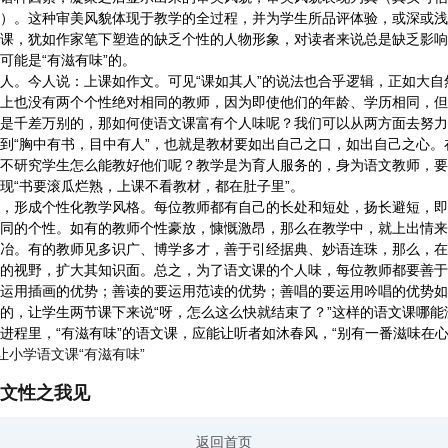
）。这种审美风貌体现于教学的全过程，并为学生所品评体验，或深或浅
课，犹如作家笔下塑造的缺乏个性的人物形象，对读者来说总是缺乏影响
可能是“有滋有味”的。
。今人说：上课如作文。可见“课如其人”的说法也合乎逻辑，正如大自
上也没有两个个性绝对相同的教师，因为即使他们的年龄、学历相同，但
是千差万别的，那如何使语文课富有个人味呢？我们可以从两方面去努力
“胸中有书，目中有人”，也就是教材要如出自己之口，如出自己之心。
不研究学生怎么能教好他们呢？教学是为育人服务的，身为语文教师，要
现“书要滚瓜烂熟，上课不看教材，都在肚子里”。
形成个性化教学风格。每位教师都有自己的长处和短处，扬长避短，即突
同的个性。如有的教师个性豪放，慷慨激昂，那么在教学中，就上出情来
冶。有的教师见多识广、博学多才，善于引经据典、妙语连珠，那么，在
的视野，扩大其知识面。总之，为了语文课的个人味，每位教师都要善于
运用插画的优势；善读的要运用范读的优势；善唱的要运用吟唱的优势如
的，让学生两节课下来说“呀，怎么这么快就结束了？”这样的语文课哪能
里，“有滋有味”的语文课，应能让听者如沐春风，“别有一番滋味在心
让小学语文课“有滋有味”
文性之我见
返回首页