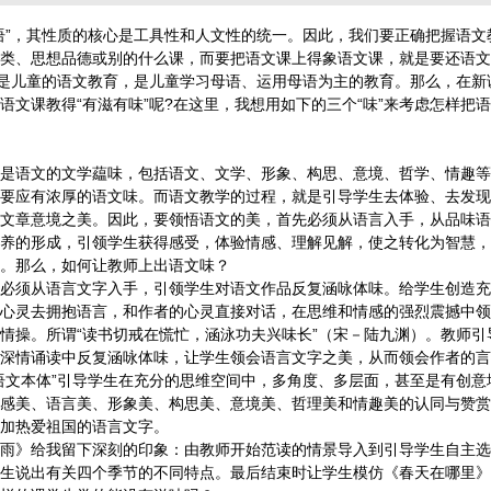
语”，其性质的核心是工具性和人文性的统一。因此，我们要正确把握语文
类、思想品德或别的什么课，而要把语文课上得象语文课，就是要还语文
，是儿童的语文教育，是儿童学习母语、运用母语为主的教育。那么，在新
语文课教得“有滋有味”呢?在这里，我想用如下的三个“味”来考虑怎样把语
语文的文学藴味，包括语文、文学、形象、构思、意境、哲学、情趣等
要应有浓厚的语文味。而语文教学的过程，就是引导学生去体验、去发现
文章意境之美。因此，要领悟语文的美，首先必须从语言入手，从品味语
养的形成，引领学生获得感受，体验情感、理解见解，使之转化为智慧，
。那么，如何让教师上出语文味？
须从语言文字入手，引领学生对语文作品反复涵咏体味。给学生创造充
心灵去拥抱语言，和作者的心灵直接对话，在思维和情感的强烈震撼中领
情操。所谓“读书切戒在慌忙，涵泳功夫兴味长”（宋－陆九渊）。教师引
深情诵读中反复涵咏体味，让学生领会语言文字之美，从而领会作者的言
文本体”引导学生在充分的思维空间中，多角度、多层面，甚至是有创意
感美、语言美、形象美、构思美、意境美、哲理美和情趣美的认同与赞赏
加热爱祖国的语言文字。
》给我留下深刻的印象：由教师开始范读的情景导入到引导学生自主选
生说出有关四个季节的不同特点。最后结束时让学生模仿《春天在哪里》