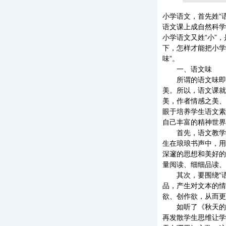
小学语文，首先姓“
语文课上成自然科学
小学语文又姓“小”
下，怎样才能把小学
味”。
一、语文味
所谓的语文味即是
美。所以，语文课就
美，作者情感之美、
眼于培养学生语文素
自己丰富的精神世界
首先，语文教学必
生在琅琅书声中，用
深邃的思想和美好的
量阅读、细细品读、
其次，要围绕“语
品，产生对文本的情
欲、创作欲，从而更
如听了《秋天的雨
再发散学生思维让学