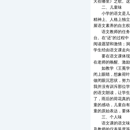
天在哪里》之歌。这
二、儿童味
小学的语文是儿童
精神上、人格上独立
展语文素养的自主权
语文教师的任务，
台。在“还”的过程
阅读愿望和激情；洞
学生经由语文课走向
要在语文课体现“
在老师的唤醒、激励
如教学《王冕学画
闭上眼睛，想象荷叶
做闭眼沉思状，努力
我并没有训斥那位学
的语文朗读，让学生
了，雨后的荷花真的
童的感动，儿童自有
童的原始表达，要体
三、个人味
语文课的语文味，
及教师的仪表风度等