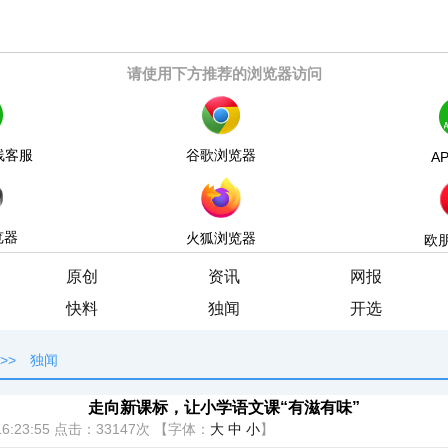
请使用下方推荐的浏览器访问
线客服
谷歌浏览器
A
览器
火狐浏览器
欧
原创
资讯
网报
快料
独闻
开选
>>
独闻
走向新课标，让小学语文课“有滋有味”
6:23:55
点击：
33147次
【字体：
大
中
小
】