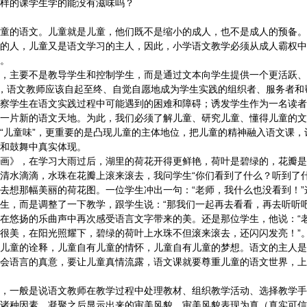
样的课学生学的能没有滋味吗？
的语文。儿童就是儿童，他们既不是缩小的成人，也不是成人的预备。
的人，儿童又是语文学习的主人，因此，小学语文教学必须从成人霸权中
。
主要不是教导学生和控制学生，而是通过文本向学生提供一个更活跃、
中，语文教师应该自起至终、自觉自愿地成为学生实践的组织者、服务者和
察学生在语文实践过程中可能遇到的困难和障碍；诱发学生作为一名读者
一片新的语文天地。为此，我们必须了解儿童、研究儿童、懂得儿童的文
儿童味”，更重要的是凸现儿童的主体地位，把儿童的精神融入语文课，
和鼓舞中真实体现。
》，在学习大雨过后，湖里的荷花开得更鲜艳，荷叶是碧绿的，花瓣是
清水滴滴，水珠在花瓣上滚来滚去，我问学生“你们看到了什么？听到了什
去想那幅美丽的荷花图。一位学生冲出一句：“老师，我什么也没看到！”
生，而是调整了一下教学，跟学生说：“那我们一起再去看看，再去听听吧
在悠扬的乐曲声中再次感受语言文字带来的美。还是那位学生，他说：“
很美，在阳光照耀下，碧绿的荷叶上水珠不但滚来滚去，还闪闪发亮！”
儿童的诠释，儿童自有儿童的情怀，儿童自有儿童的梦想。语文的主人是
会语言的真意，要让儿童真情流露，语文课就要尊重儿童的语文世界，上
一般是说语文教师在教学过程中处理教材、组织教学活动、选择教学手
诸种因素，凝聚之后显示出来的审美风貌，审美风貌表现为真（真实可信