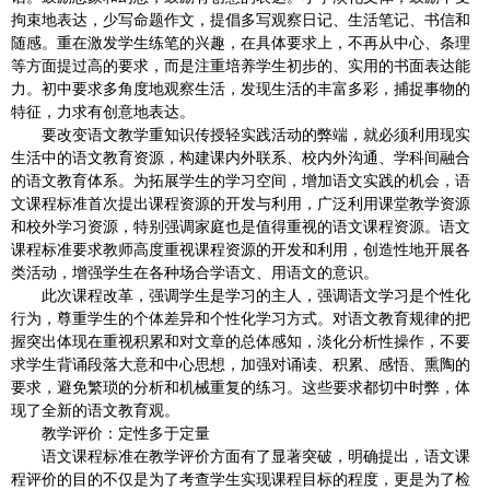
拘束地表达，少写命题作文，提倡多写观察日记、生活笔记、书信和
随感。重在激发学生练笔的兴趣，在具体要求上，不再从中心、条理
等方面提过高的要求，而是注重培养学生初步的、实用的书面表达能
力。初中要求多角度地观察生活，发现生活的丰富多彩，捕捉事物的
特征，力求有创意地表达。
要改变语文教学重知识传授轻实践活动的弊端，就必须利用现实
生活中的语文教育资源，构建课内外联系、校内外沟通、学科间融合
的语文教育体系。为拓展学生的学习空间，增加语文实践的机会，语
文课程标准首次提出课程资源的开发与利用，广泛利用课堂教学资源
和校外学习资源，特别强调家庭也是值得重视的语文课程资源。语文
课程标准要求教师高度重视课程资源的开发和利用，创造性地开展各
类活动，增强学生在各种场合学语文、用语文的意识。
此次课程改革，强调学生是学习的主人，强调语文学习是个性化
行为，尊重学生的个体差异和个性化学习方式。对语文教育规律的把
握突出体现在重视积累和对文章的总体感知，淡化分析性操作，不要
求学生背诵段落大意和中心思想，加强对诵读、积累、感悟、熏陶的
要求，避免繁琐的分析和机械重复的练习。这些要求都切中时弊，体
现了全新的语文教育观。
教学评价：定性多于定量
语文课程标准在教学评价方面有了显著突破，明确提出，语文课
程评价的目的不仅是为了考查学生实现课程目标的程度，更是为了检