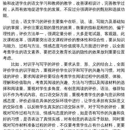
验和改进学生的语文学习和教师的教学，改善课程设计，完善教学过
程，从而有效地促进学生的发展。不应过分强调评价的甄别和选拔功
能。
过去，语文学习的评价主要集中在听、说、读、写能力及基础知
识的掌握，评价注重近期的显性的效果，衡量的指标是刚性的、偏于
理性的，评价方法单一，强调定量分析，大多是笔试题、客观题。此
次课程改革，强调要突出语文课程评价的整体性和综合性，要从知识
与能力、过程与方法、情感态度与价值观等几方面进行评价，以全面
考查学生的语文素养。要把语文教育长远的隐性的效果放到重要位置
考虑。
比如，对识字与写字的评价，要求从音、形、义的结合上，全面
评价学生的识字能力，重视评价学生识字和写字的兴趣与习惯。对阅
读的评价，要求阅读评价要综合考查学生阅读过程中的感受、体验、
理解和价值取向，考查其阅读的兴趣、方法与习惯以及阅读材料的选
择和阅读量。重视对学生多角度、有创意阅读的评价。语法、修辞知
识不作为考试内容。在口语交际方面，重视考查学生的参与意识和情
感态度，评价必须在具体的交际环境中进行，让学生承担有实际意义
的交际任务，以反映学生真实的口语交际水平。对于写作的评价，重
视对写作过程与方法、情感与态度的评价，如是否有写作的兴趣和良
好的习惯，是否表达了真情实感，对有创意的表达应予鼓励。同时重
视对写作材料准备过程的评价，不仅要考查学生占有什么材料，更要