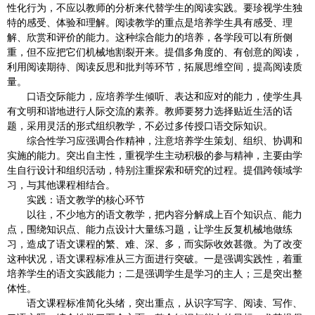
性化行为，不应以教师的分析来代替学生的阅读实践。要珍视学生独
特的感受、体验和理解。阅读教学的重点是培养学生具有感受、理
解、欣赏和评价的能力。这种综合能力的培养，各学段可以有所侧
重，但不应把它们机械地割裂开来。提倡多角度的、有创意的阅读，
利用阅读期待、阅读反思和批判等环节，拓展思维空间，提高阅读质
量。
口语交际能力，应培养学生倾听、表达和应对的能力，使学生具
有文明和谐地进行人际交流的素养。教师要努力选择贴近生活的话
题，采用灵活的形式组织教学，不必过多传授口语交际知识。
综合性学习应强调合作精神，注意培养学生策划、组织、协调和
实施的能力。突出自主性，重视学生主动积极的参与精神，主要由学
生自行设计和组织活动，特别注重探索和研究的过程。提倡跨领域学
习，与其他课程相结合。
实践：语文教学的核心环节
以往，不少地方的语文教学，把内容分解成上百个知识点、能力
点，围绕知识点、能力点设计大量练习题，让学生反复机械地做练
习，造成了语文课程的繁、难、深、多，而实际收效甚微。为了改变
这种状况，语文课程标准从三方面进行突破。一是强调实践性，着重
培养学生的语文实践能力；二是强调学生是学习的主人；三是突出整
体性。
语文课程标准简化头绪，突出重点，从识字写字、阅读、写作、