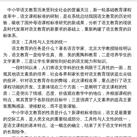
中小学语文教育历来受到全社会的普遍关注，新一轮基础教育课程
改革中，语文课程标准的研制，是在系统总结我国语文教育的历史经
验，吸收了国外母语课程标准研究的新成果，分析了语文教育的现状
及时代发展对语文教育的新要求的基础上，重新构建了语文教育的目
标体系。
语文：工具性与人文性的统一
语文教育的任务是什么？著名语言学家、北京大学教授陆俭明认
为，语文教育一是给学生真、善、美的熏陶和教育，二是培养学生的
文学素养，三是让学生掌握恰到好处的语文能力和知识。
一段时间以来，人们将语文学科的任务局限于工具性的一面，忽
视其他语文素质的培养，社会各界和家长曾对语文教育现状提出尖锐
的批评。针对语文教育存在的弊端，此次课程改革，重点进行了语文
课程功能的开发。主要体现在三个方面：一是阐明了语文课程的性
质；二是突出了情感、态度、价值观在教学中的地位，并根据课程的
特点，将其贯穿于各阶段的目标中；三是强调了人文素养的提高主要
靠熏陶感染、潜移默化，而不是靠灌输。
中小学语文教育的性质是什么？新课程标准指出，语文是最重要
的交际工具，是人类文化的重要组成部分。工具性与人文性的统一，
是语文课程的基本特点。这一概念的确立，结束了关于语文学科性质
的长期纷争。