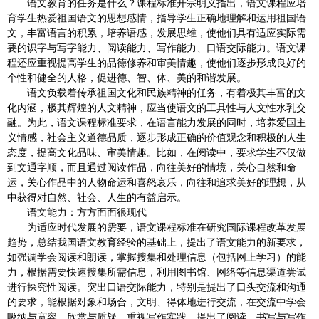
语文教育的任务是什么？课程标准开宗明义指出，语文课程应培
育学生热爱祖国语文的思想感情，指导学生正确地理解和运用祖国语
文，丰富语言的积累，培养语感，发展思维，使他们具有适应实际需
要的识字与写字能力、阅读能力、写作能力、口语交际能力。语文课
程还应重视提高学生的品德修养和审美情趣，使他们逐步形成良好的
个性和健全的人格，促进德、智、体、美的和谐发展。
语文负载着传承祖国文化和民族精神的任务，有着极其丰富的文
化内涵，极其辉煌的人文精神，应当使语文的工具性与人文性水乳交
融。为此，语文课程标准要求，在语言能力发展的同时，培养爱国主
义情感，社会主义道德品质，逐步形成正确的价值观念和积极的人生
态度，提高文化品味、审美情趣。比如，在阅读中，要求学生不仅做
到文通字顺，而且通过阅读作品，向往美好的情境，关心自然和命
运，关心作品中的人物命运和喜怒哀乐，向往和追求美好的理想，从
中获得对自然、社会、人生的有益启示。
语文能力：方方面面很现代
为适应时代发展的需要，语文课程标准在研究国际课程改革发展
趋势，总结我国语文教育经验的基础上，提出了语文能力的新要求，
如强调学会阅读和朗读，掌握搜集和处理信息（包括网上学习）的能
力，根据需要快速搜集所需信息，利用图书馆、网络等信息渠道尝试
进行探究性阅读。突出口语交际能力，特别是提出了口头交流和沟通
的要求，能根据对象和场合，文明、得体地进行交流，在交流中学会
吸纳与宽容、欣赏与质疑。重视写作实践，提出了阅读、书写与写作