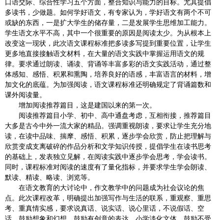
口语交际、综合性学习五个方面，整合知识与能力的目标。尤其提倡
多读书，少做题。如何学好语文，有专家认为，学好语文有两个不可
或缺的东西，一是扩大学生的储存量，二是发展学生思维加工能力。
学生语文水平不高，其中一个很重要的原因是阅读太少。为从根本上
改变这一现状，此次语文课程标准把多读多写提到重要位置，让学生
更多地直接接触语文材料，在大量的语文实践中掌握运用语文的规
律。要求通过朗读、诵读、背诵等丰富多彩的语文实践活动，通过整
体感知、感悟、积累和熏陶，培养良好的语感，丰富语言的材料，增
加文化的底蕴。为加强阅读，语文课程标准还明确规定了背诵篇数和
课外阅读量。
增加阅读推荐篇目，这是建国以来的第一次。
阅读推荐篇目小学、初中、高中通盘考虑，互相衔接，推荐篇目
大多是古今中外一流大家的精品。强调重视朗读，要求让学生充分地
读，在读中品味、揣摩、感悟、积累，逐步学会欣赏，防止把理解与
欣赏变成支离破碎的作品分析和文学知识传授，提倡学生在读书思考
的基础上，发表独立见解，在阅读实践中逐步学会思考，学会读书。
同时，课程标准对阅读的速度有了量化指标，并要求学生学会朗读、
默读、精读、略读、浏览等。
在语文教育的大讨论中，作文教学中的问题成为社会议论的焦
点。此次课程改革，明确提出加强写作与生活的联系，重观察、重思
考、重真情实感，要求说真话、说实话、说心里话，不说假话、空
话。鼓励想象和幻想，鼓励有创意的表达。小学淡化文体，鼓励不受