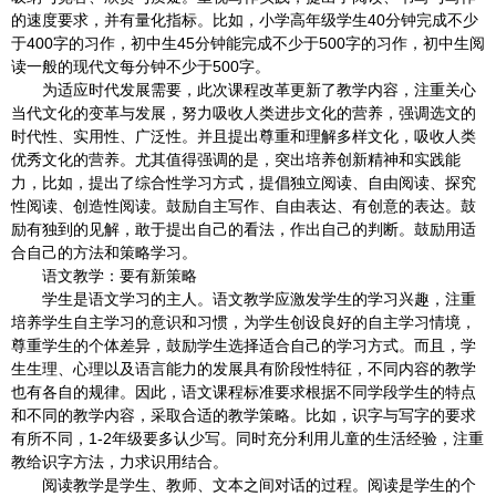
的速度要求，并有量化指标。比如，小学高年级学生40分钟完成不少
于400字的习作，初中生45分钟能完成不少于500字的习作，初中生阅
读一般的现代文每分钟不少于500字。
为适应时代发展需要，此次课程改革更新了教学内容，注重关心
当代文化的变革与发展，努力吸收人类进步文化的营养，强调选文的
时代性、实用性、广泛性。并且提出尊重和理解多样文化，吸收人类
优秀文化的营养。尤其值得强调的是，突出培养创新精神和实践能
力，比如，提出了综合性学习方式，提倡独立阅读、自由阅读、探究
性阅读、创造性阅读。鼓励自主写作、自由表达、有创意的表达。鼓
励有独到的见解，敢于提出自己的看法，作出自己的判断。鼓励用适
合自己的方法和策略学习。
语文教学：要有新策略
学生是语文学习的主人。语文教学应激发学生的学习兴趣，注重
培养学生自主学习的意识和习惯，为学生创设良好的自主学习情境，
尊重学生的个体差异，鼓励学生选择适合自己的学习方式。而且，学
生生理、心理以及语言能力的发展具有阶段性特征，不同内容的教学
也有各自的规律。因此，语文课程标准要求根据不同学段学生的特点
和不同的教学内容，采取合适的教学策略。比如，识字与写字的要求
有所不同，1-2年级要多认少写。同时充分利用儿童的生活经验，注重
教给识字方法，力求识用结合。
阅读教学是学生、教师、文本之间对话的过程。阅读是学生的个